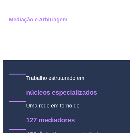
Atuamos fortemente com soluções de
Mediação e Arbitragem
, apoiados por soluções
tecnológicas e inovadoras para resolver
conflitos patrimoniais, financeiros e contratuais,
com uma performance segura e célere.
Trabalho estruturado em
núcleos especializados
Uma rede em torno de
127 mediadores