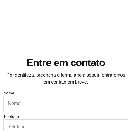
Impulsione a Resolução de
Conflitos com Modria: Agilidade e
Eficiência ao seu Alcance!
Entre em contato
Por gentileza, preencha o formulário a seguir; entraremos
em contato em breve.
Nome
Telefone