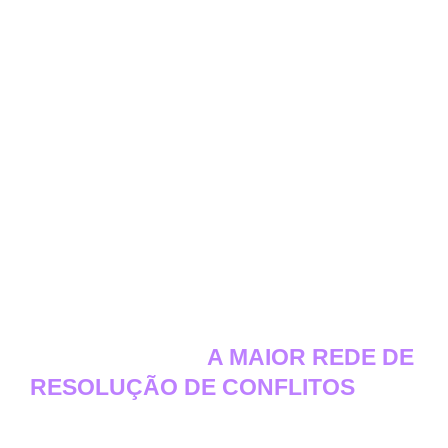
A NOSSA CÂMARA É
CONSIDERADA
A MAIOR REDE DE
RESOLUÇÃO DE CONFLITOS
DO
BRASIL FORA DO PODER
JUDICIÁRIO.