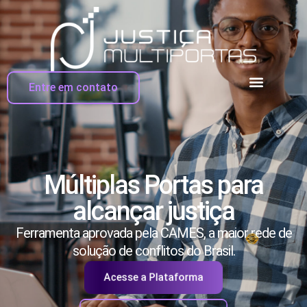
Entre em contato
Múltiplas Portas para
alcançar justiça
Ferramenta aprovada pela CAMES, a maior rede de
solução de conflitos do Brasil.
Acesse a Plataforma