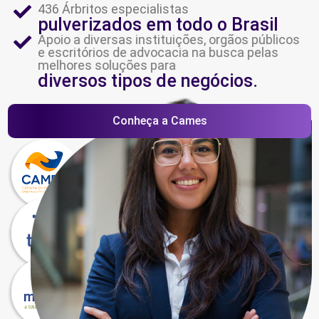
436 Árbritos especialistas
pulverizados em todo o Brasil
Apoio a diversas instituições, orgãos públicos
e escritórios de advocacia na busca pelas
melhores soluções para
diversos tipos de negócios.
Conheça a Cames